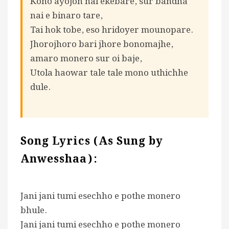
Kono ayojon nai ekebare, sur bandha
nai e binaro tare,
Tai hok tobe, eso hridoyer mounopare.
Jhorojhoro bari jhore bonomajhe,
amaro monero sur oi baje,
Utola haowar tale tale mono uthichhe
dule.
Song Lyrics (As Sung by
Anwesshaa):
Jani jani tumi esechho e pothe monero
bhule.
Jani jani tumi esechho e pothe monero