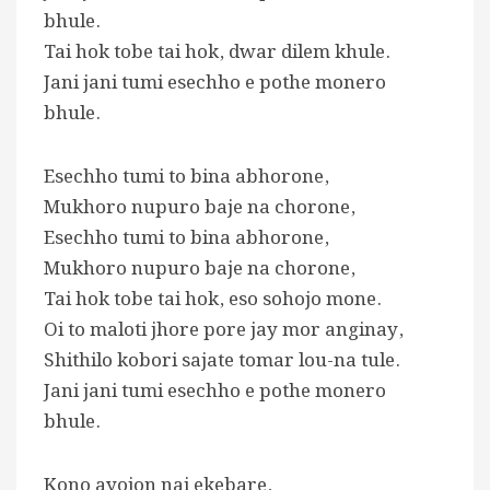
bhule.
Tai hok tobe tai hok, dwar dilem khule.
Jani jani tumi esechho e pothe monero
bhule.
Esechho tumi to bina abhorone,
Mukhoro nupuro baje na chorone,
Esechho tumi to bina abhorone,
Mukhoro nupuro baje na chorone,
Tai hok tobe tai hok, eso sohojo mone.
Oi to maloti jhore pore jay mor anginay,
Shithilo kobori sajate tomar lou-na tule.
Jani jani tumi esechho e pothe monero
bhule.
Kono ayojon nai ekebare,