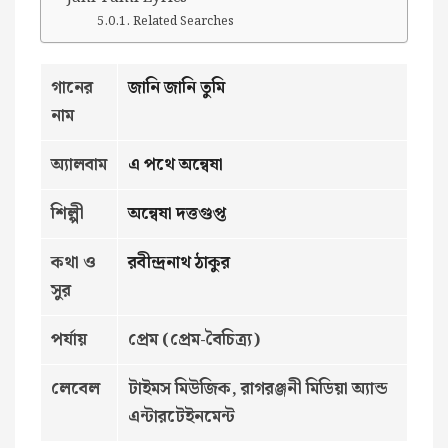
Related Searches
গানের
জানি জানি তুমি
নাম
অ্যালবাম
এ পথে অন্বেষা
শিল্পী
অন্বেষা দত্তগুপ্ত
কথা ও
রবীন্দ্রনাথ ঠাকুর
সুর
পর্যায়
প্রেম (প্রেম-বৈচিত্র্য)
লেবেল
টাইমস মিউজিক, রাগরঞ্জনী মিডিয়া অ্যান্ড
এন্টারটেইনমেন্ট