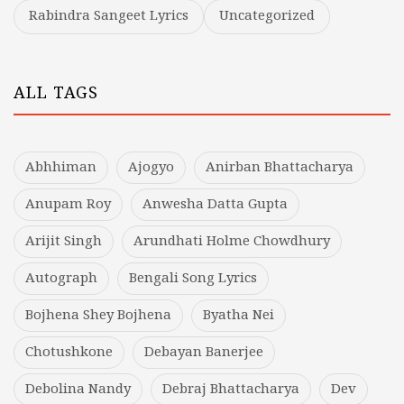
Rabindra Sangeet Lyrics
Uncategorized
ALL TAGS
Abhhiman
Ajogyo
Anirban Bhattacharya
Anupam Roy
Anwesha Datta Gupta
Arijit Singh
Arundhati Holme Chowdhury
Autograph
Bengali Song Lyrics
Bojhena Shey Bojhena
Byatha Nei
Chotushkone
Debayan Banerjee
Debolina Nandy
Debraj Bhattacharya
Dev