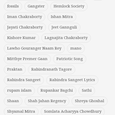
fossils
Gangster
Hemlock Society
Iman Chakraborty
Ishan Mitra
Jayati Chakraborty
Jeet Gannguli
Kishore Kumar
Lagnajita Chakraborty
Lawho Gouranger Naam Rey
mano
Mitthye Premer Gaan
Patriotic Song
Praktan
Rabindranath Tagore
Rabindra Sangeet
Rabindra Sangeet Lyrics
rupam islam
Rupankar Bagchi
Sathi
Shaan
Shah Jahan Regency
Shreya Ghoshal
Shyamal Mitra
Somlata Acharyya Chowdhury