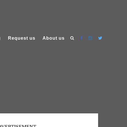
g
Request us
About us
DVERTISEMENT