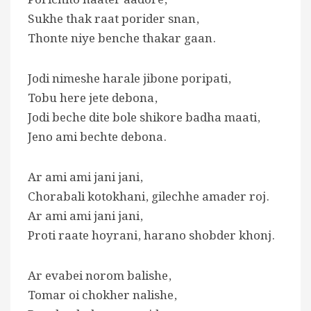
Sukhe thak raat porider snan,
Thonte niye benche thakar gaan.
Jodi nimeshe harale jibone poripati,
Tobu here jete debona,
Jodi beche dite bole shikore badha maati,
Jeno ami bechte debona.
Ar ami ami jani jani,
Chorabali kotokhani, gilechhe amader roj.
Ar ami ami jani jani,
Proti raate hoyrani, harano shobder khonj.
Ar evabei norom balishe,
Tomar oi chokher nalishe,