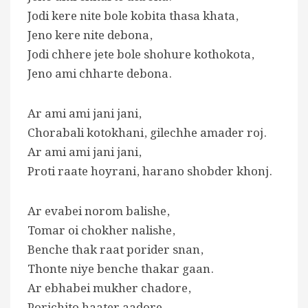
Jodi kere nite bole kobita thasa khata,
Jeno kere nite debona,
Jodi chhere jete bole shohure kothokota,
Jeno ami chharte debona.
Ar ami ami jani jani,
Chorabali kotokhani, gilechhe amader roj.
Ar ami ami jani jani,
Proti raate hoyrani, harano shobder khonj.
Ar evabei norom balishe,
Tomar oi chokher nalishe,
Benche thak raat porider snan,
Thonte niye benche thakar gaan.
Ar ebhabei mukher chadore,
Porichito haater aadore,