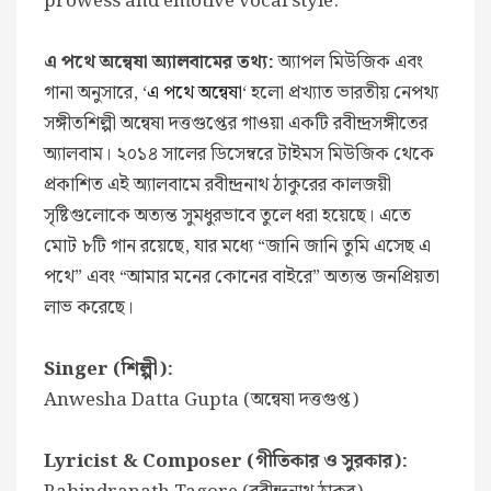
prowess and emotive vocal style.
এ পথে অন্বেষা অ্যালবামের তথ্য:
অ্যাপল মিউজিক এবং
গানা অনুসারে, ‘
এ পথে অন্বেষা
‘ হলো প্রখ্যাত ভারতীয় নেপথ্য
সঙ্গীতশিল্পী অন্বেষা দত্তগুপ্তের গাওয়া একটি রবীন্দ্রসঙ্গীতের
অ্যালবাম। ২০১৪ সালের ডিসেম্বরে টাইমস মিউজিক থেকে
প্রকাশিত এই অ্যালবামে রবীন্দ্রনাথ ঠাকুরের কালজয়ী
সৃষ্টিগুলোকে অত্যন্ত সুমধুরভাবে তুলে ধরা হয়েছে। এতে
মোট ৮টি গান রয়েছে, যার মধ্যে “জানি জানি তুমি এসেছ এ
পথে” এবং “আমার মনের কোনের বাইরে” অত্যন্ত জনপ্রিয়তা
লাভ করেছে।
Singer (শিল্পী):
Anwesha Datta Gupta (অন্বেষা দত্তগুপ্ত)
Lyricist & Composer (গীতিকার ও সুরকার):