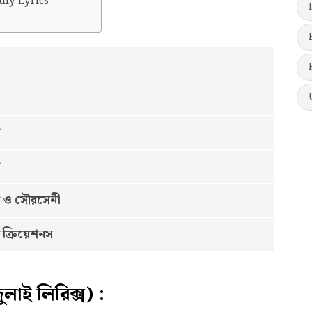
uly Lyrics
য় ও সৌরসেনী
 ক্রিয়েশনস
াই লিরিক্স) :