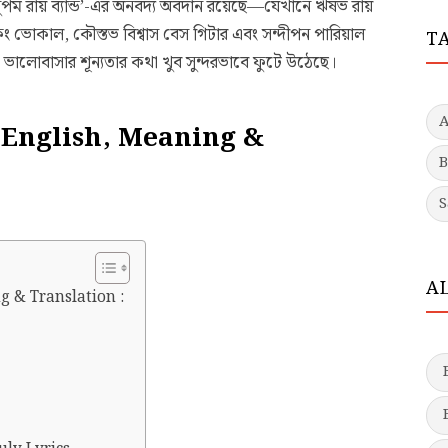
 অনুপম রায় ব্যান্ড’-এর অনবদ্য অবদান রয়েছে—যেখানে ঋষভ রায়
কিং ভোকাল, কৌস্তভ বিশ্বাস বেস গিটার এবং সন্দীপন পারিয়াল
T
ং ভালোবাসার শূন্যতার কথা খুব সুন্দরভাবে ফুটে উঠেছে।
& English, Meaning &
B
S
A
g & Translation :