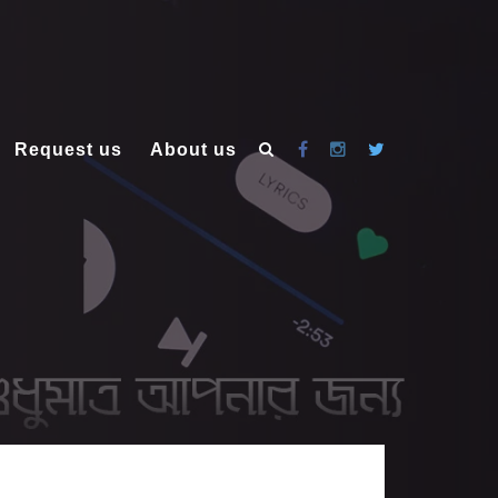
Request us
About us