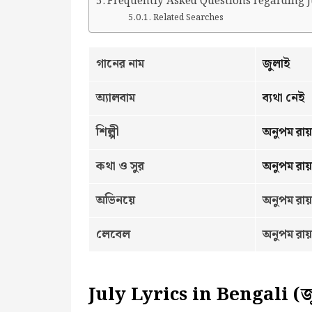
Frequently Asked Questions regarding J
Related Searches
গানের নাম
জুলাই
অ্যালবাম
ব্যথা নেই
শিল্পী
অনুপম রায়
কথা ও সুর
অনুপম রায়
অভিনয়ে
অনুপম রা
লেবেল
অনুপম রায়
July Lyrics in Bengali (জুল