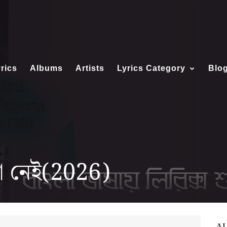
rics
Albums
Artists
Lyrics Category
Blo
া নেই(2026)
A