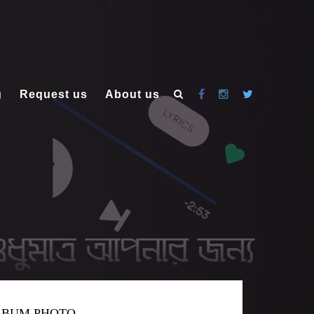
g
Request us
About us
LBUM PHOTO