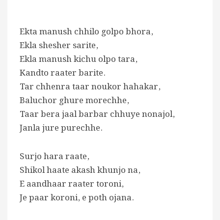
Ekta manush chhilo golpo bhora,
Ekla shesher sarite,
Ekla manush kichu olpo tara,
Kandto raater barite.
Tar chhenra taar noukor hahakar,
Baluchor ghure morechhe,
Taar bera jaal barbar chhuye nonajol,
Janla jure purechhe.
Surjo hara raate,
Shikol haate akash khunjo na,
E aandhaar raater toroni,
Je paar koroni, e poth ojana.