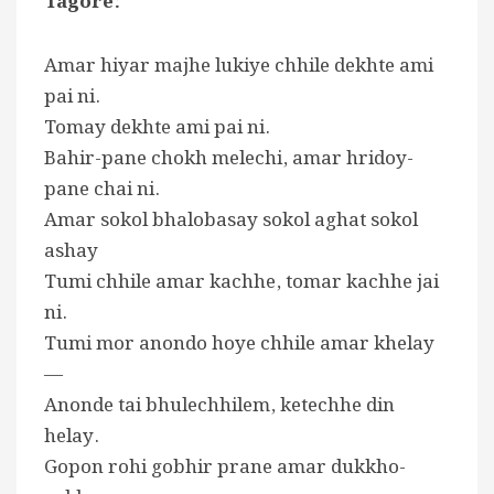
Tagore:
Amar hiyar majhe lukiye chhile dekhte ami
pai ni.
Tomay dekhte ami pai ni.
Bahir-pane chokh melechi, amar hridoy-
pane chai ni.
Amar sokol bhalobasay sokol aghat sokol
ashay
Tumi chhile amar kachhe, tomar kachhe jai
ni.
Tumi mor anondo hoye chhile amar khelay
—
Anonde tai bhulechhilem, ketechhe din
helay.
Gopon rohi gobhir prane amar dukkho-