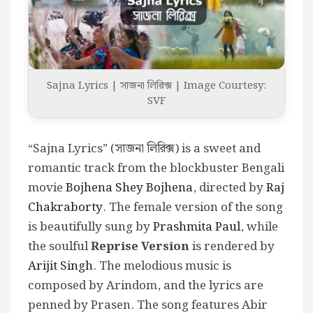
Sajna Lyrics | সাজনা লিরিক্স | Image Courtesy:
SVF
“Sajna Lyrics” (সাজনা লিরিক্স) is a sweet and
romantic track from the blockbuster Bengali
movie
Bojhena Shey Bojhena
, directed by
Raj
Chakraborty
. The female version of the song
is beautifully sung by
Prashmita Paul
, while
the soulful
Reprise Version
is rendered by
Arijit Singh
. The melodious music is
composed by Arindom, and the lyrics are
penned by Prasen. The song features Abir