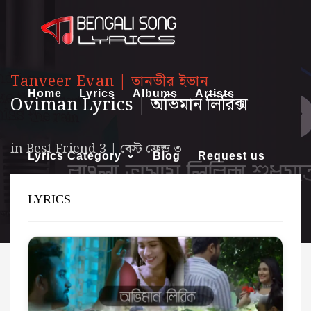
Tanveer Evan | তানভীর ইভান
Home
Lyrics
Albums
Artists
Oviman Lyrics | অভিমান লিরিক্স
in
Best Friend 3 | বেস্ট ফ্রেন্ড ৩
Lyrics Category
Blog
Request us
LYRICS
About us