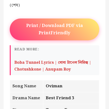
(শেষ)
Print / Download PDF via
PrintFriendly
READ MORE:
Boba Tunnel Lyrics | বোবা টানেল লিরিক্স |
Chotushkone | Anupam Roy
Song Name
Oviman
Drama Name
Best Friend 3