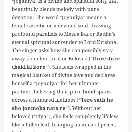
“Joganiya” is a divine and spiritual song that
beautifully blends melody with pure
devotion. The word “Joganiya” means a
female ascetic or a devoted soul, drawing
profound parallels to Meera Bai or Radha’s
eternal spiritual surrender to Lord Krishna.
The singer asks how she can possibly stay
away from her Lord or Beloved (“
Dure dure
thaki ki kore
“). She feels wrapped in the
magical blanket of divine love and declares
herself a “Joganiya” for her ultimate
partner, believing their pure bond spans
across a hundred lifetimes (“
Tere sath he
sho jonmoka nata re
“). Without her
beloved (“Piya”), she feels completely lifeless
like a fallen leaf, bringing an aura of peace,