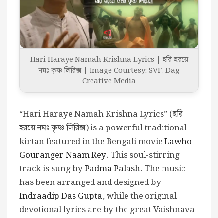
Hari Haraye Namah Krishna Lyrics | হরি হরয়ে
নমঃ কৃষ্ণ লিরিক্স | Image Courtesy: SVF, Dag
Creative Media
“Hari Haraye Namah Krishna Lyrics” (হরি
হরয়ে নমঃ কৃষ্ণ লিরিক্স) is a powerful traditional
kirtan featured in the Bengali movie
Lawho
Gouranger Naam Rey
. This soul-stirring
track is sung by
Padma Palash
. The music
has been arranged and designed by
Indraadip Das Gupta
, while the original
devotional lyrics are by the great Vaishnava