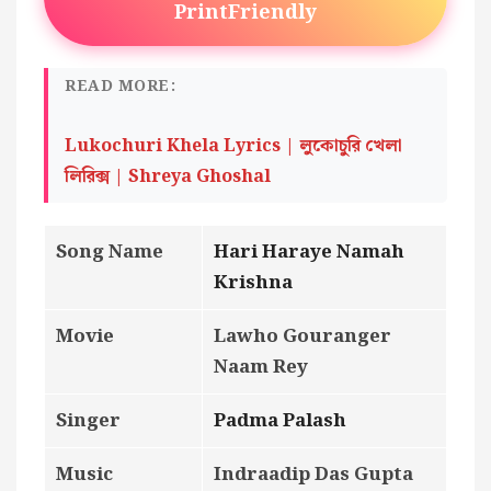
PrintFriendly
READ MORE:
Lukochuri Khela Lyrics | লুকোচুরি খেলা
লিরিক্স | Shreya Ghoshal
Song Name
Hari Haraye Namah
Krishna
Movie
Lawho Gouranger
Naam Rey
Singer
Padma Palash
Music
Indraadip Das Gupta