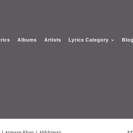
rics
Albums
Artists
Lyrics Category
Blo
রিক্স | Armaan Khan | Abhhiman
A