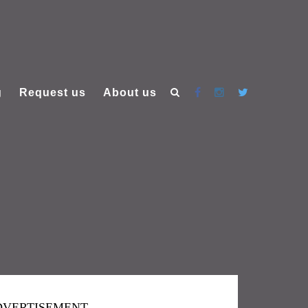
g
Request us
About us
DVERTISEMENT