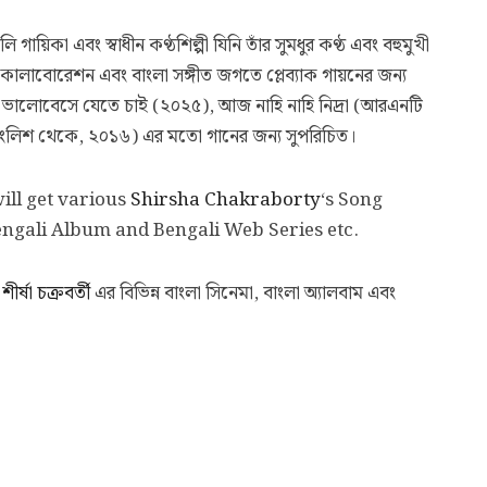
 গায়িকা এবং স্বাধীন কণ্ঠশিল্পী যিনি তাঁর সুমধুর কণ্ঠ এবং বহুমুখী
ন, কোলাবোরেশন এবং বাংলা সঙ্গীত জগতে প্লেব্যাক গায়নের জন্য
মাকে ভালোবেসে যেতে চাই (২০২৫), আজ নাহি নাহি নিদ্রা (আরএনটি
 ইংলিশ থেকে, ২০১৬) এর মতো গানের জন্য সুপরিচিত।
ll get various
Shirsha Chakraborty
‘s Song
Bengali Album and Bengali Web Series etc.
ি
শীর্ষা চক্রবর্তী
এর বিভিন্ন বাংলা সিনেমা, বাংলা অ্যালবাম এবং