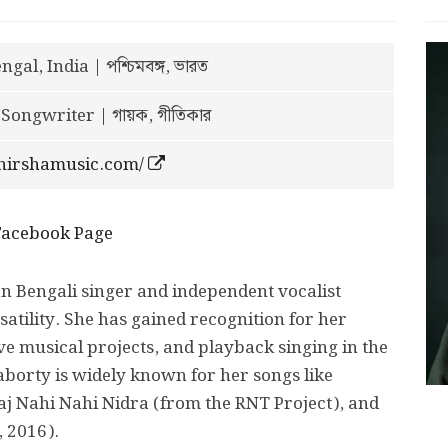
gal, India | পশ্চিমবঙ্গ, ভারত
 Songwriter | গায়ক, গীতিকার
irshamusic.com/
Facebook Page
an Bengali singer and independent vocalist
atility. She has gained recognition for her
ve musical projects, and playback singing in the
borty is widely known for her songs like
j Nahi Nahi Nidra (from the RNT Project), and
 2016).