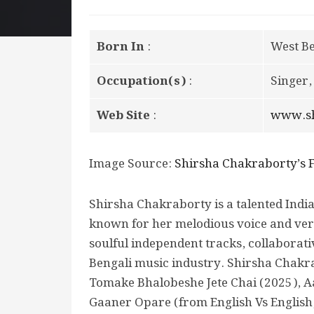
Born In
:
West Ben
Occupation(s)
:
Singer,
Web Site
:
www.sh
Image Source:
Shirsha Chakraborty’s 
Shirsha Chakraborty is a talented Indi
known for her melodious voice and vers
soulful independent tracks, collaborati
Bengali music industry. Shirsha Chakra
Tomake Bhalobeshe Jete Chai (2025), Aa
Gaaner Opare (from English Vs English,