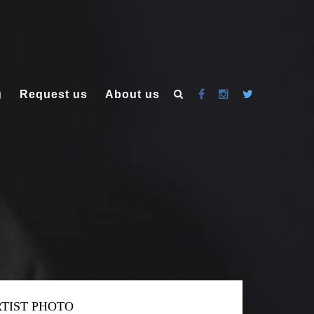
g
Request us
About us
TIST PHOTO