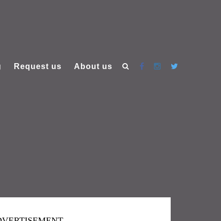
g
Request us
About us
DVERTISEMENT