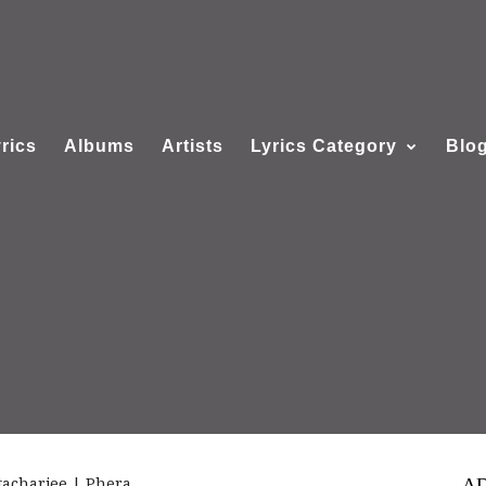
rics
Albums
Artists
Lyrics Category
Blo
ttacharjee | Phera
A