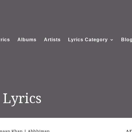
rics
Albums
Artists
Lyrics Category
Blo
 Lyrics
| Armaan Khan | Abhhiman
A