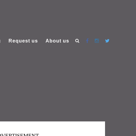
g
Request us
About us
DVERTISEMENT