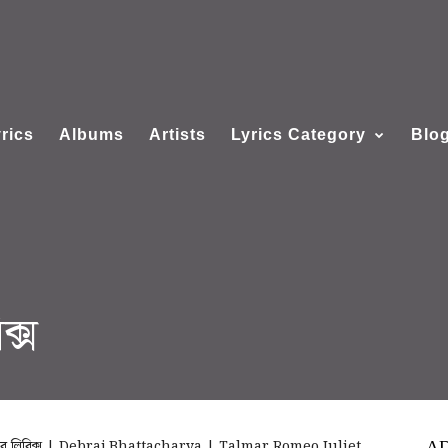
rics
Albums
Artists
Lyrics Category
Blo
ক্স
ে লিরিক্স | Debraj Bhattacharya | Talmar Romeo Juliet
A