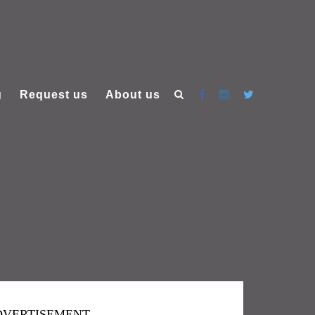
g
Request us
About us
DVERTISEMENT