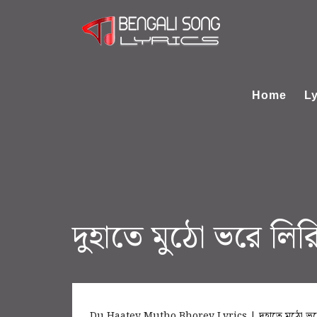
Home
Ly
দুহাতে মুঠো ভরে লিরি
Du Haatey Mutho Bhorey Lyrics | দুহাতে মুঠো ভর