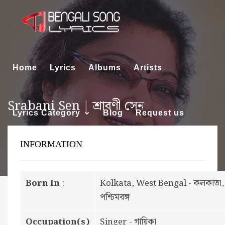
Home
Lyrics
Albums
Artists
Srabani Sen | শ্রাবণী সেন
Lyrics Category
Blog
Request us
INFORMATION
About us
Born In
:
Kolkata, West Bengal - কলকাতা,
পশ্চিমবঙ্গ
Occupation(s)
Singer - গায়িকা