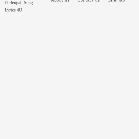
About us
Contact us
Sitemap
© Bengali Song
Lyrics 4U