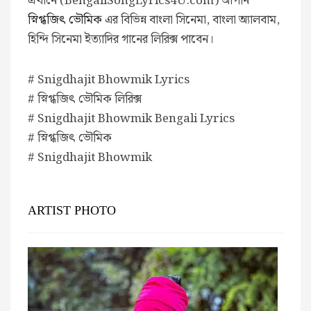
এখানে (BengaliSongLyrics4U.com) আপনি
স্নিগ্ধজিৎ ভৌমিক
এর বিভিন্ন বাংলা সিনেমা, বাংলা অ্যালবাম,
হিন্দি সিনেমা ইত্যাদির গানের লিরিক্স পাবেন।
# Snigdhajit Bhowmik Lyrics
# স্নিগ্ধজিৎ ভৌমিক লিরিক্স
# Snigdhajit Bhowmik Bengali Lyrics
# স্নিগ্ধজিৎ ভৌমিক
# Snigdhajit Bhowmik
ARTIST PHOTO