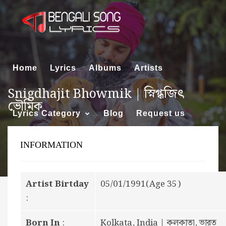
Home
Lyrics
Albums
Artists
Snigdhajit Bhowmik | স্নিগ্ধজিৎ
ভৌমিক
Lyrics Category
Blog
Request us
INFORMATION
About us
Artist Birtday
05/01/1991(Age 35)
:
Born In
:
Kolkata, India | কলকাতা, ভারত