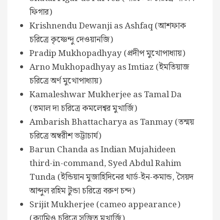
ফিগার)
Krishnendu Dewanji as Ashfaq (আশফাক
চরিত্রে কৃষ্ণেন্দু দেওয়ানজি)
Pradip Mukhopadhyay (প্রদীপ মুখোপাধ্যায়)
Arno Mukhopadhyay as Imtiaz (ইমতিয়াজ
চরিত্রে অর্ণ মুখোপাধ্যায়)
Kamaleshwar Mukherjee as Tamal Da
(তমাল দা চরিত্রে কমলেশ্বর মুখার্জি)
Ambarish Bhattacharya as Tanmay (তন্ময়
চরিত্রে অম্বরীশ ভট্টাচার্য)
Barun Chanda as Indian Mujahideen
third-in-command, Syed Abdul Rahim
Tunda (ইন্ডিয়ান মুজাহিদিনের থার্ড-ইন-কমান্ড, সৈয়দ
আব্দুল রহিম টুন্ডা চরিত্রে বরুণ চন্দ)
Srijit Mukherjee (cameo appearance)
(ক্যামিও চরিত্রে সৃজিত মুখার্জি)