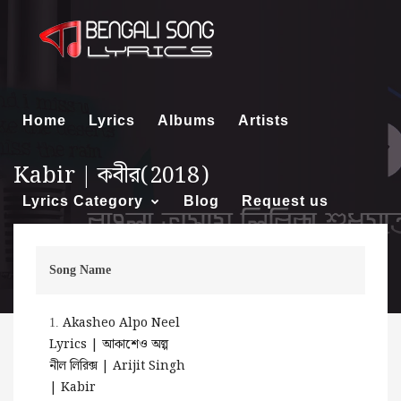
Home
Lyrics
Albums
Artists
Kabir | কবীর(2018)
Lyrics Category
Blog
Request us
Song Name
About us
Akasheo Alpo Neel
1.
Lyrics | আকাশেও অল্প
নীল লিরিক্স | Arijit Singh
| Kabir