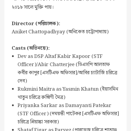
২০১৮ সালে মুক্তি পায়।
Director (পরিচালক):
Aniket Chattopadhyay (অনিকেত চট্টোপাধ্যায়)
Casts (অভিনয়ে):
Dev as DSP Altaf Kabir Kapoor (STF
Officer)/Abir Chatterjee (ডিএসপি আলতাফ
কবীর কাপুর [এসটিএফ অফিসার]/আবির চ্যাটার্জি চরিত্রে
দেব)
Rukmini Maitra as Yasmin Khatun (ইয়াসমিন
খাতুন চরিত্রে রুক্মিণী মৈত্র)
Priyanka Sarkar as Damayanti Patekar
(STF Officer) (দময়ন্তী পাটেকর [এসটিএফ অফিসার]
চরিত্রে প্রিয়াঙ্কা সরকার)
Shataf Figar as Parvez (পারভেজ চরিত্রে শাতাফ