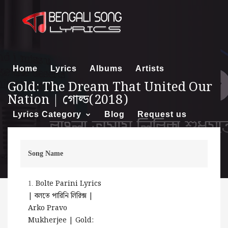
Home
Lyrics
Albums
Artists
Gold: The Dream That United Our
Nation | গোল্ড(2018)
Lyrics Category
Blog
Request us
Song Name
About us
Bolte Parini Lyrics
1.
| বলতে পারিনি লিরিক্স |
Arko Pravo
Mukherjee | Gold: