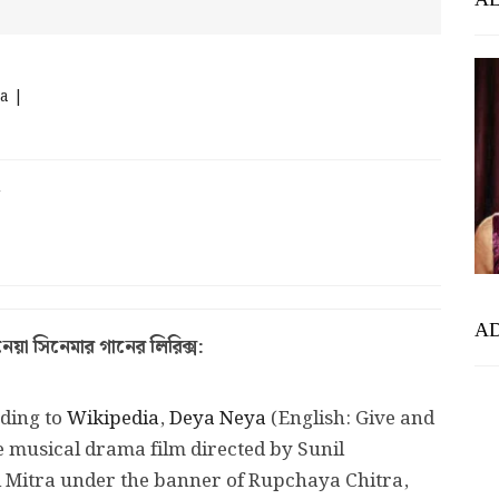
ra |
A
া সিনেমার গানের লিরিক্স:
ding to
Wikipedia
,
Deya Neya
(English: Give and
e musical drama film directed by Sunil
Mitra under the banner of Rupchaya Chitra,