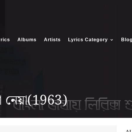
rics
Albums
Artists
Lyrics Category
Blo
 নেয়া(1963)
A