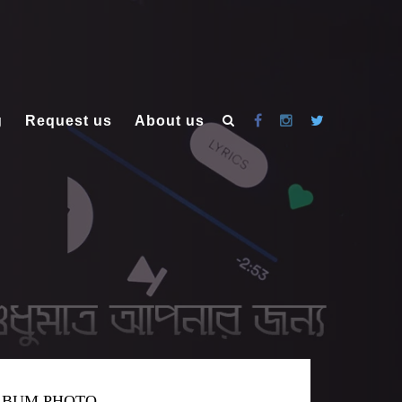
g
Request us
About us
LBUM PHOTO