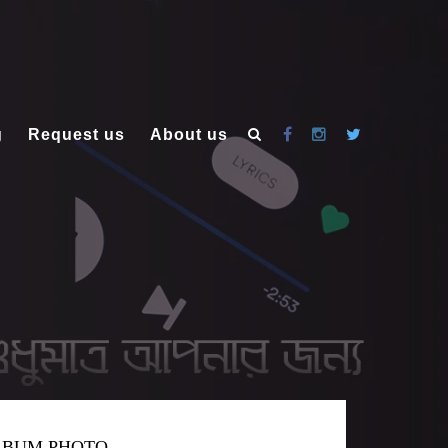
g
Request us
About us
LBUM PHOTO