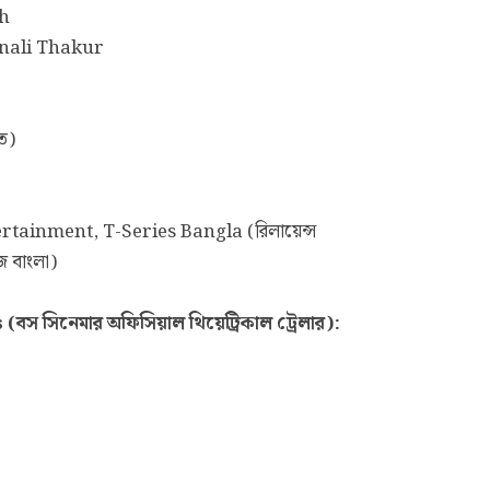
gh
Monali Thakur
ত)
tainment, T-Series Bangla (রিলায়েন্স
িজ বাংলা)
 সিনেমার অফিসিয়াল থিয়েট্রিকাল ট্রেলার):