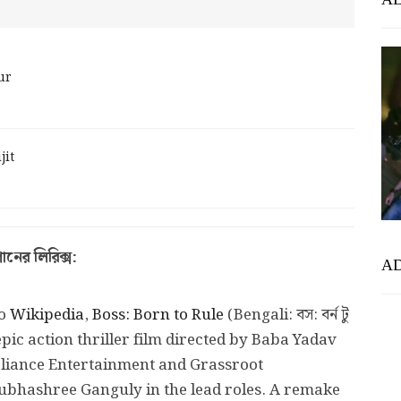
ur
jit
ের লিরিক্স:
A
to
Wikipedia
,
Boss: Born to Rule
(Bengali: বস: বর্ন টু
pic action thriller film directed by Baba Yadav
Reliance Entertainment and Grassroot
 Subhashree Ganguly in the lead roles. A remake